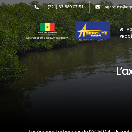
+ (221) 33 869 07 51
ageroute@age
AG
PROCÉ
L’a
Les équipes techniques de l’AGEROUTE sont à 