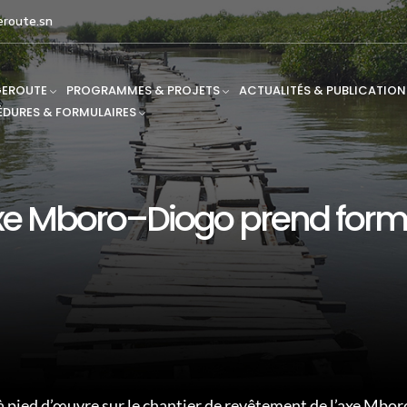
route.sn
EROUTE
PROGRAMMES & PROJETS
ACTUALITÉS & PUBLICATION
DURES & FORMULAIRES
xe Mboro–Diogo prend form
pied d’œuvre sur le chantier de revêtement de l’axe Mbor