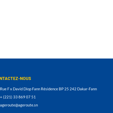
NTACTEZ-NOUS
Rue F x David Diop Fann Résidence BP 25 242 Dakar-Fann
+ (221) 33 869 07 51
ageroute@ageroute.sn