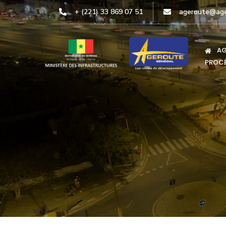
+ (221) 33 869 07 51
ageroute@age
AG
PROCÉ