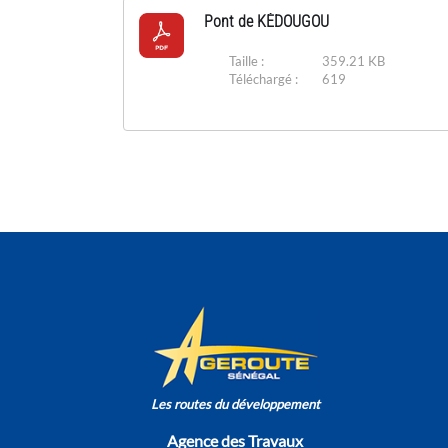
Pont de KÉDOUGOU
Taille :
359.21 KB
Téléchargé :
619
Les routes du développement
Agence des Travaux