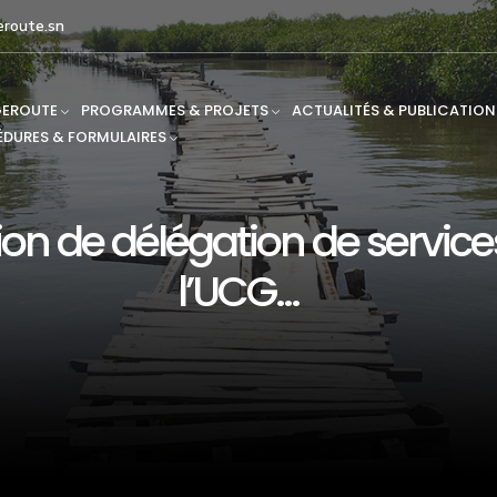
route.sn
EROUTE
PROGRAMMES & PROJETS
ACTUALITÉS & PUBLICATION
DURES & FORMULAIRES
on de délégation de service
l’UCG…