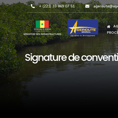
+ (221) 33 869 07 51
ageroute@age
AG
PROCÉ
Signature de conventi