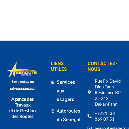
LIENS
CONTACTEZ-
UTILES
NOUS
Rue F x David
Les routes du
Services
Diop Fann
développement
aux
Résidence BP
25 242
Agence des
usagers
Dakar-Fann
Travaux
et de Gestion
Autoroutes
+ (221) 33
des Routes
869 07 51
du Sénégal
ageroute@agerou