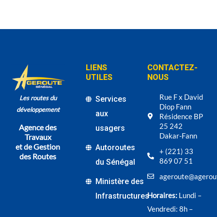
LIENS
CONTACTEZ-
UTILES
NOUS
Rue F x David
Les routes du
Services
Diop Fann
développement
aux
Résidence BP
25 242
Agence des
usagers
Dakar-Fann
Travaux
et de Gestion
Autoroutes
+ (221) 33
des Routes
869 07 51
du Sénégal
ageroute@agerou
Ministère des
Horaires:
Lundi –
Infrastructures
Vendredi: 8h –