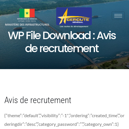
WP File Download :
Avis
de recrutement
Avis de recrutement
{“theme”:”default”,”visibility”:”-1″,”ordering”:”created_time”,”or
deringdir”:”desc”,”category_password”:””,”category_own”:1}