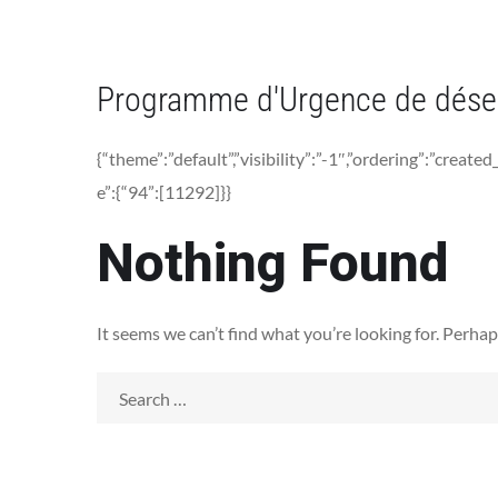
Programme d'Urgence de dése
{“theme”:”default”,”visibility”:”-1″,”ordering”:”create
e”:{“94”:[11292]}}
Nothing Found
It seems we can’t find what you’re looking for. Perhap