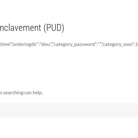
nclavement (PUD)
d_time”,”orderingdir”:”desc”,”category_password”:””,”category_own”:1
s searching can help.