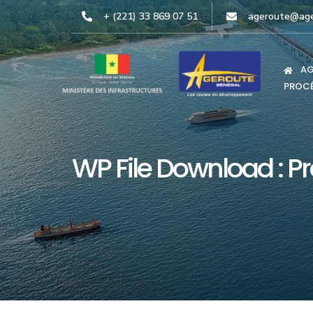
+ (221) 33 869 07 51
ageroute@age
AG
PROCÉ
WP File Download :
P