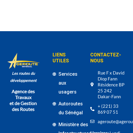
LIENS
CONTACTEZ-
UTILES
NOUS
Rue F x David
Les routes du
Services
Diop Fann
développement
aux
Résidence BP
25 242
Agence des
usagers
Dakar-Fann
Travaux
et de Gestion
Autoroutes
+ (221) 33
des Routes
869 07 51
du Sénégal
ageroute@agerou
Ministère des