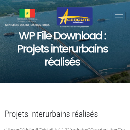
WP File Download :
Projets interurbains
réalisés
Projets interurbains réalisés
{“theme”:”default”,”visibility”:”-1″,”ordering”:”created_time”,”or