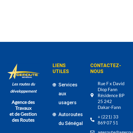
LIENS
CONTACTEZ-
UTILES
NOUS
Rue F x David
Les routes du
Services
Diop Fann
développement
aux
Résidence BP
25 242
Agence des
usagers
Dakar-Fann
Travaux
et de Gestion
Autoroutes
+ (221) 33
des Routes
869 07 51
du Sénégal
ageroute@agerou