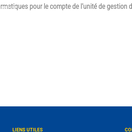
ormatiques pour le compte de l’unité de gestion
route.sn
EROUTE
PROGRAMMES & PROJETS
ACTUALITÉS & PUBLICATION
DURES & FORMULAIRES
LIENS UTILES
CO