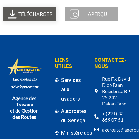
TÉLÉCHARGER
APERÇU
LIENS
CONTACTEZ-
UTILES
NOUS
Rue F x David
Les routes du
Services
Diop Fann
développement
aux
Résidence BP
25 242
Agence des
usagers
Dakar-Fann
Travaux
et de Gestion
Autoroutes
+ (221) 33
des Routes
869 07 51
du Sénégal
ageroute@agerou
Ministère des