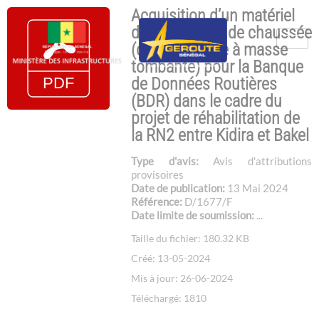
Acquisition d’un matériel
d’auscultation de chaussée
(déflectomètre à masse
tombante) pour la Banque
de Données Routières
(BDR) dans le cadre du
projet de réhabilitation de
la RN2 entre Kidira et Bakel
Type d'avis:
Avis d'attributions
provisoires
Date de publication:
13 Mai 2024
Référence:
D/1677/F
Date limite de soumission:
...
Taille du fichier: 180.32 KB
Créé: 13-05-2024
Mis à jour: 26-06-2024
Téléchargé: 1810