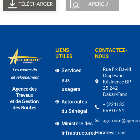
TÉLÉCHARGER
APERÇU
LIENS
CONTACTEZ-
UTILES
NOUS
Rue F x David
Les routes du
Services
Diop Fann
développement
aux
Résidence BP
25 242
Agence des
usagers
Dakar-Fann
Travaux
et de Gestion
Autoroutes
+ (221) 33
des Routes
869 07 51
du Sénégal
ageroute@agerou
Ministère des
Horaires:
Lundi –
Infrastructures