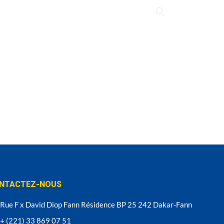
S
APPELS D’OFFRES
NTACTEZ-NOUS
Rue F x David Diop Fann Résidence BP 25 242 Dakar-Fann
+ (221) 33 869 07 51