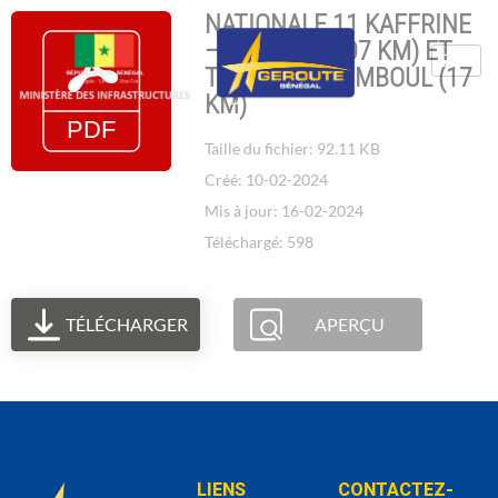
NATIONALE 11 KAFFRINE
– MBACKE (107 KM) ET
TYP – TOUBA MBOUL (17
KM)
Taille du fichier: 92.11 KB
Créé: 10-02-2024
Mis à jour: 16-02-2024
Téléchargé: 598
TÉLÉCHARGER
APERÇU
LIENS
CONTACTEZ-