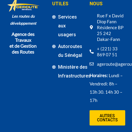
UTILES
NOUS
Rue F x David
Les routes du
Services
Diop Fann
développement
aux
Résidence BP
25 242
Agence des
usagers
Dakar-Fann
Travaux
et de Gestion
Autoroutes
+ (221) 33
des Routes
869 07 51
du Sénégal
ageroute@agerou
Ministère des
Horaires:
Lundi –
Infrastructures
Vendredi: 8h –
13h 30. 14h 30 –
17h
AUTRES
CONTACTS