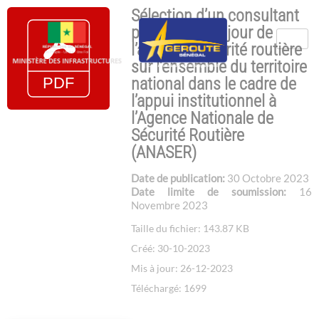
Sélection d’un consultant
pour la mise à jour de
l’audit de sécurité routière
sur l’ensemble du territoire
national dans le cadre de
l’appui institutionnel à
l’Agence Nationale de
Sécurité Routière
(ANASER)
Date de publication:
30 Octobre 2023
Date limite de soumission:
16
Novembre 2023
Taille du fichier: 143.87 KB
Créé: 30-10-2023
Mis à jour: 26-12-2023
Téléchargé: 1699