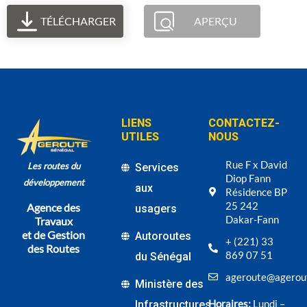
TÉLÉCHARGER
APERÇU
LIENS
CONTACTEZ-
UTILES
NOUS
Rue F x David
Les routes du
Services
Diop Fann
développement
aux
Résidence BP
25 242
Agence des
usagers
Dakar-Fann
Travaux
et de Gestion
Autoroutes
+ (221) 33
des Routes
869 07 51
du Sénégal
ageroute@agerou
Ministère des
Horaires:
Lundi –
Infrastructures