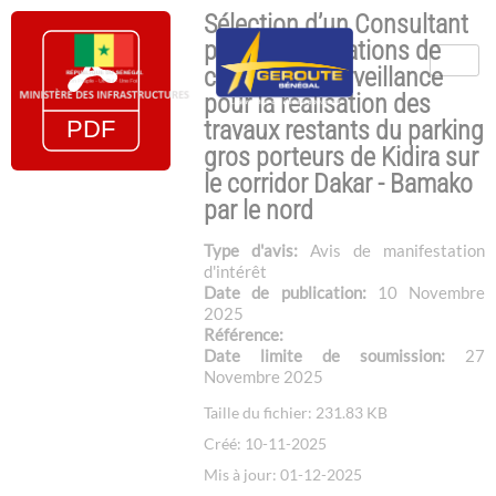
Sélection d’un Consultant
pour les prestations de
contrôle et surveillance
pour la réalisation des
travaux restants du parking
gros porteurs de Kidira sur
le corridor Dakar - Bamako
par le nord
Type d'avis:
Avis de manifestation
d'intérêt
Date de publication:
10 Novembre
2025
Référence:
Date limite de soumission:
27
Novembre 2025
Taille du fichier: 231.83 KB
Créé: 10-11-2025
Mis à jour: 01-12-2025