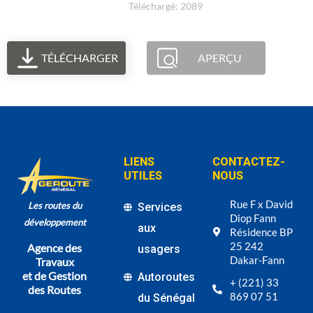
Téléchargé: 2089
TÉLÉCHARGER
APERÇU
LIENS
CONTACTEZ-
UTILES
NOUS
Rue F x David
Les routes du
Services
Diop Fann
développement
aux
Résidence BP
25 242
Agence des
usagers
Dakar-Fann
Travaux
et de Gestion
Autoroutes
+ (221) 33
des Routes
869 07 51
du Sénégal