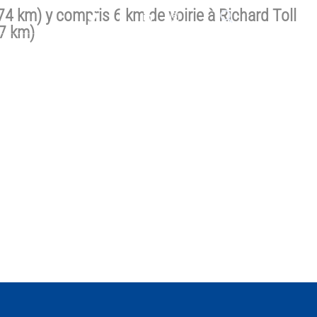
4 km) y compris 6 km de voirie à Richard Toll
17 km)
S
APPELS D’OFFRES