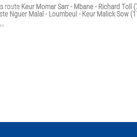
a route Keur Momar Sarr - Mbane - Richard Toll (7
route.sn
piste Nguer Malal - Loumbeul - Keur Malick Sow (
res
EROUTE
PROGRAMMES & PROJETS
ACTUALITÉS & PUBLICATION
DURES & FORMULAIRES