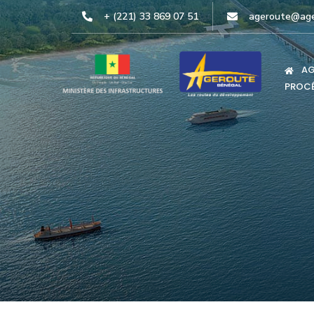
+ (221) 33 869 07 51
ageroute@age
AG
PROCÉ