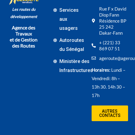
Rue F x David
Les routes du
Services
Diop Fann
développement
aux
Résidence BP
25 242
Agence des
usagers
Dakar-Fann
Travaux
et de Gestion
Autoroutes
+ (221) 33
des Routes
869 07 51
du Sénégal
ageroute@agerou
Ministère des
Horaires:
Lundi –
Infrastructures
Vendredi: 8h –
13h 30. 14h 30 –
17h
AUTRES
CONTACTS