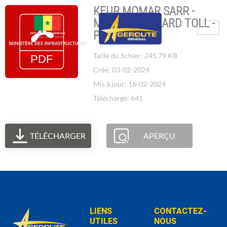
KEUR MOMAR SARR -
MBANE - RICHARD TOLL -
PDZAM
Taille du fichier: 245.79 KB
Créé: 03-02-2024
Mis à jour: 16-02-2024
Téléchargé: 641
TÉLÉCHARGER
APERÇU
LIENS
CONTACTEZ-
UTILES
NOUS