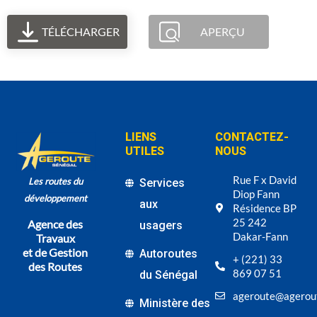
TÉLÉCHARGER
APERÇU
LIENS
CONTACTEZ-
UTILES
NOUS
Rue F x David
Les routes du
Services
Diop Fann
développement
aux
Résidence BP
25 242
Agence des
usagers
Dakar-Fann
Travaux
et de Gestion
Autoroutes
+ (221) 33
des Routes
869 07 51
du Sénégal
ageroute@agerou
Ministère des