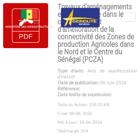
Travaux d’aménagements
et de bitumage dans le
cadre du Projet
d’amélioration de la
connectivité des Zones de
production Agricoles dans
le Nord et le Centre du
Sénégal (PCZA)
Type d'avis:
Avis de manifestation
d'intérêt
Date de publication:
08 Juin 2026
Référence:
Date limite de soumission:
Taille du fichier: 234.93 KB
Créé: 08-06-2026
Mis à jour: 10-06-2026
Téléchargé: 554